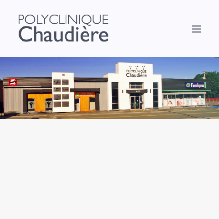
À PROPOS
SERVICES
NOUVELLES
NOUS JOINDRE
INFO@POLYCLINIQUECHAUDIERE.COM
FACEBOOK